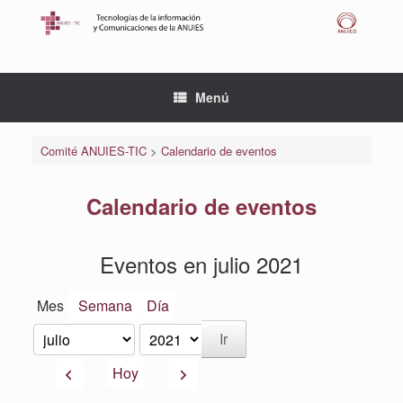
Saltar
al
contenido
Menú
Comité ANUIES-TIC
>
Calendario de eventos
Calendario de eventos
Eventos en julio 2021
Mes
Semana
Día
Mes
Año
Anterior
Siguiente
Hoy