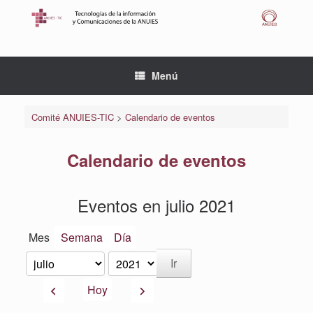
Saltar
al
contenido
Menú
Comité ANUIES-TIC
>
Calendario de eventos
Calendario de eventos
Eventos en julio 2021
Mes
Semana
Día
Mes
Año
Anterior
Siguiente
Hoy