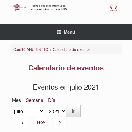
Saltar
al
contenido
Menú
Comité ANUIES-TIC
>
Calendario de eventos
Calendario de eventos
Eventos en julio 2021
Mes
Semana
Día
Mes
Año
Anterior
Siguiente
Hoy