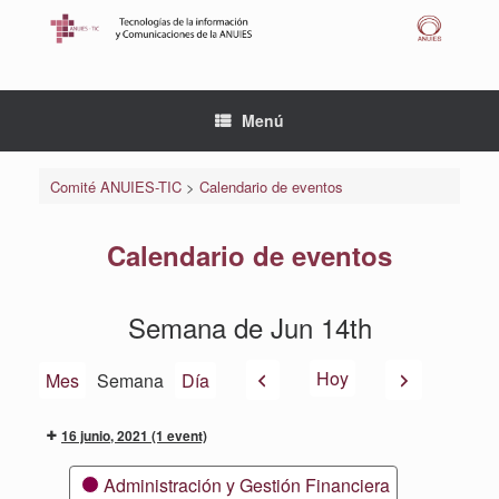
Saltar
al
contenido
Menú
Comité ANUIES-TIC
>
Calendario de eventos
Calendario de eventos
Semana de Jun 14th
Anterior
Siguiente
Hoy
Mes
Semana
Día
16 junio, 2021
(1 event)
Categorías
Administración y Gestión Financiera