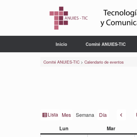
Saltar
al
contenido
Inicio
Comité ANUIES-TIC
Comité ANUIES-TIC
>
Calendario de eventos
Ver
Anteri
Lista
Mes
Semana
Día
como
lunes
martes
Lun
Mar