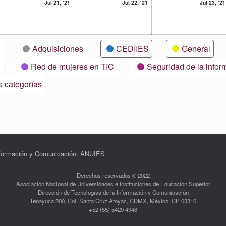
21
22
Jul 21, '21
Jul 22, '21
Jul 23, '21
lio,
julio,
julio,
21
2021
2021
Adquisiciones
CEDIIES
General
Red de mujeres en TIC
Seguridad de la infor
s categorías
Información y Comunicación. ANUIES
Derechos reservados © 2022
Asociación Nacional de Universidades e Instituciones de Educación Superior
Dirección de Tecnologías de la Información y Comunicación
Tenayuca 200, Col. Santa Cruz Atoyac, CDMX, México, CP 03310
+52 (55) 5420 4948