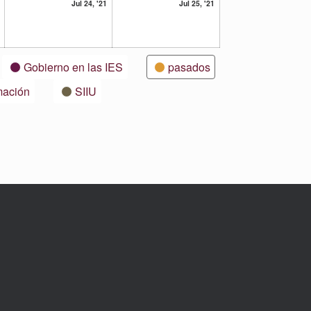
23
24
25
Jul 24, '21
Jul 25, '21
julio,
julio,
julio,
2021
2021
2021
Gobierno en las IES
pasados
mación
SIIU