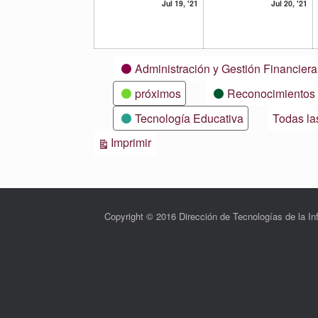
19
20
Jul 19, '21
Jul 20, '21
julio,
ju
2021
20
Categorías
Administración y Gestión Financiera
próximos
Reconocimientos
Tecnología Educativa
Todas la
Vistas
Imprimir
Copyright © 2016 Dirección de Tecnologías de la 