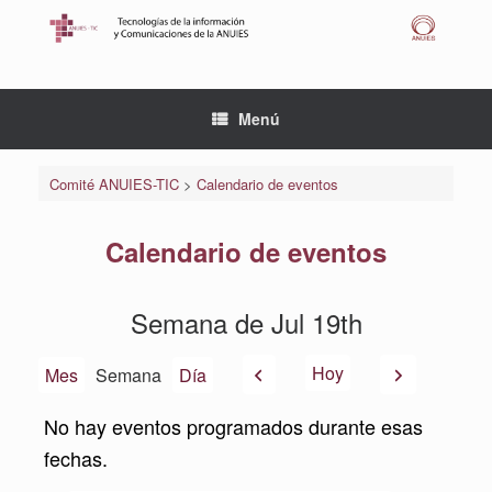
Saltar
al
contenido
Menú
Comité ANUIES-TIC
>
Calendario de eventos
Calendario de eventos
Semana de Jul 19th
Anterior
Siguiente
Hoy
Mes
Semana
Día
No hay eventos programados durante esas
fechas.