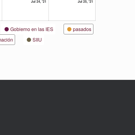
23
24
25
Jul 24, '21
Jul 25, '21
julio,
julio,
julio,
2021
2021
2021
Gobierno en las IES
pasados
mación
SIIU