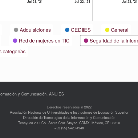
21
22
Jul 21, '21
Jul 22, '21
Jul 23, '21
lio,
julio,
julio,
21
2021
2021
Adquisiciones
CEDIIES
General
Red de mujeres en TIC
Seguridad de la infor
s categorías
Información y Comunicación. ANUIES
Derechos reservados © 2022
Asociación Nacional de Universidades e Instituciones de Educación Superior
Dirección de Tecnologías de la Información y Comunicación
Tenayuca 200, Col. Santa Cruz Atoyac, CDMX, México, CP 03310
+52 (55) 5420 4948