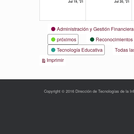
19
20
Jul 19, '21
Jul 20, '21
julio,
ju
2021
20
Categorías
Administración y Gestión Financiera
próximos
Reconocimientos
Tecnología Educativa
Todas la
Vistas
Imprimir
Copyright © 2016 Dirección de Tecnologías de la 