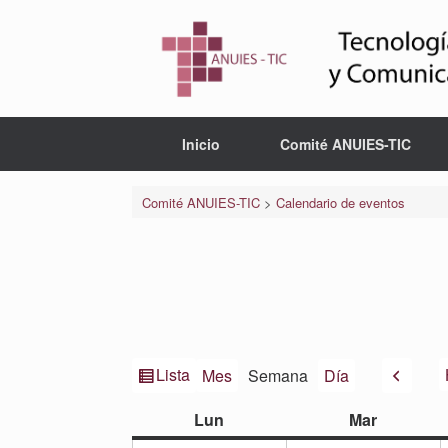
Saltar
al
contenido
Inicio
Comité ANUIES-TIC
Comité ANUIES-TIC
>
Calendario de eventos
Ver
Anteri
Lista
Mes
Semana
Día
como
lunes
martes
Lun
Mar