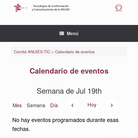
Saltar
al
contenido
Menú
Comité ANUIES-TIC
>
Calendario de eventos
Calendario de eventos
Semana de Jul 19th
Anterior
Siguiente
Hoy
Mes
Semana
Día
No hay eventos programados durante esas
fechas.