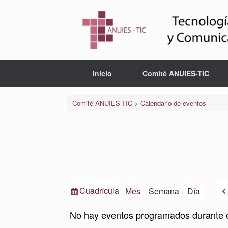
Saltar
al
contenido
Inicio
Comité ANUIES-TIC
Comité ANUIES-TIC
>
Calendario de eventos
Ver
Cuadrícula
Mes
Semana
Día
como
No hay eventos programados durante 