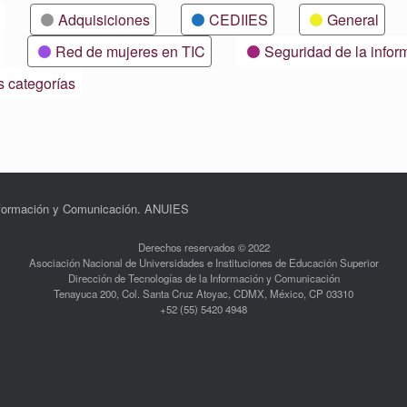
Adquisiciones
CEDIIES
General
Red de mujeres en TIC
Seguridad de la infor
s categorías
Información y Comunicación. ANUIES
Derechos reservados © 2022
Asociación Nacional de Universidades e Instituciones de Educación Superior
Dirección de Tecnologías de la Información y Comunicación
Tenayuca 200, Col. Santa Cruz Atoyac, CDMX, México, CP 03310
+52 (55) 5420 4948