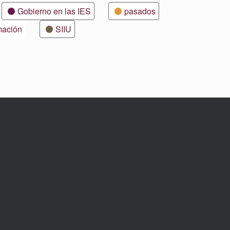
Gobierno en las IES
pasados
mación
SIIU