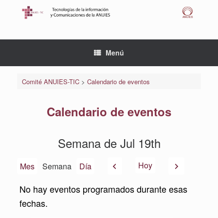
Saltar
al
contenido
Menú
Comité ANUIES-TIC
>
Calendario de eventos
Calendario de eventos
Semana de Jul 19th
Anterior
Siguiente
Hoy
Mes
Semana
Día
No hay eventos programados durante esas
fechas.