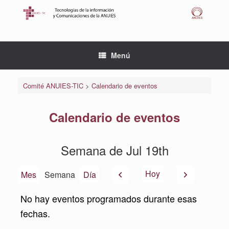
Saltar
al
contenido
Menú
Comité ANUIES-TIC
>
Calendario de eventos
Calendario de eventos
Semana de Jul 19th
Anterior
Siguiente
Hoy
Mes
Semana
Día
No hay eventos programados durante esas
fechas.