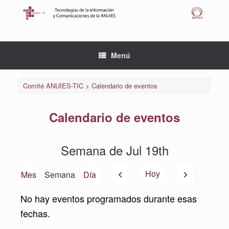
Saltar
al
contenido
Menú
Comité ANUIES-TIC
>
Calendario de eventos
Calendario de eventos
Semana de Jul 19th
Anterior
Siguiente
Hoy
Mes
Semana
Día
No hay eventos programados durante esas
fechas.