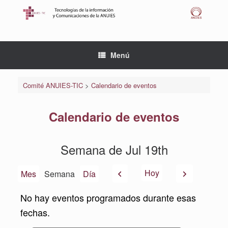
Saltar
al
contenido
Menú
Comité ANUIES-TIC
>
Calendario de eventos
Calendario de eventos
Semana de Jul 19th
Anterior
Siguiente
Hoy
Mes
Semana
Día
No hay eventos programados durante esas
fechas.