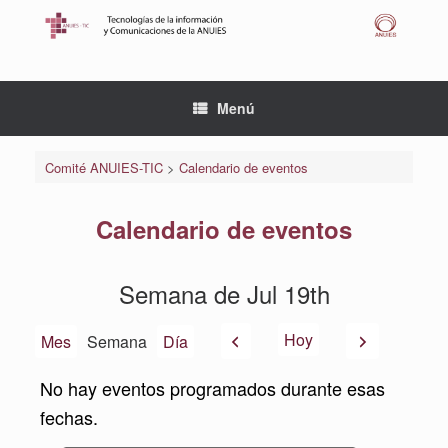
Saltar
al
contenido
Menú
Comité ANUIES-TIC
>
Calendario de eventos
Calendario de eventos
Semana de Jul 19th
Anterior
Siguiente
Hoy
Mes
Semana
Día
No hay eventos programados durante esas
fechas.