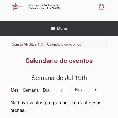
Saltar
al
contenido
Menú
Comité ANUIES-TIC
>
Calendario de eventos
Calendario de eventos
Semana de Jul 19th
Anterior
Siguiente
Hoy
Mes
Semana
Día
No hay eventos programados durante esas
fechas.