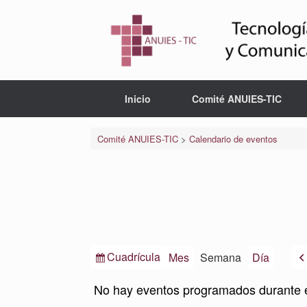
Saltar
al
contenido
Inicio
Comité ANUIES-TIC
Comité ANUIES-TIC
>
Calendario de eventos
Ver
Cuadrícula
Mes
Semana
Día
como
No hay eventos programados durante 