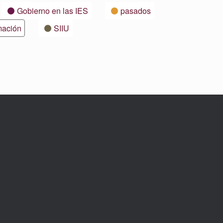
Gobierno en las IES
pasados
mación
SIIU