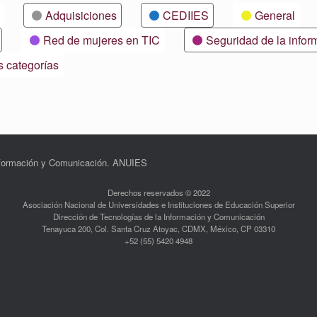
Adquisiciones
CEDIIES
General
Red de mujeres en TIC
Seguridad de la infor
s categorías
Información y Comunicación. ANUIES
Derechos reservados © 2022
Asociación Nacional de Universidades e Instituciones de Educación Superior
Dirección de Tecnologías de la Información y Comunicación
Tenayuca 200, Col. Santa Cruz Atoyac, CDMX, México, CP 03310
+52 (55) 5420 4948