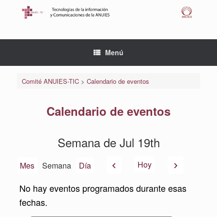
Saltar
al
contenido
Menú
Comité ANUIES-TIC
>
Calendario de eventos
Calendario de eventos
Semana de Jul 19th
Anterior
Siguiente
Hoy
Mes
Semana
Día
No hay eventos programados durante esas
fechas.