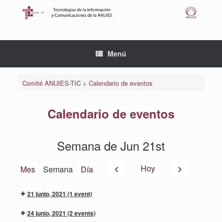
Saltar
al
contenido
Menú
Comité ANUIES-TIC
>
Calendario de eventos
Calendario de eventos
Semana de Jun 21st
Anterior
Siguiente
Hoy
Mes
Semana
Día
21 junio, 2021
(1 event)
24 junio, 2021
(2 events)