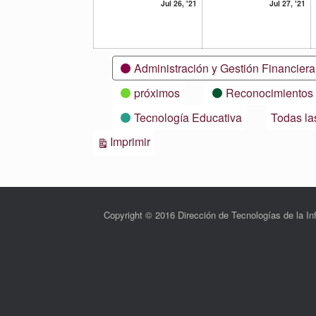
26
27
Jul 26, '21
Jul 27, '21
julio,
ju
2021
20
Categorías
Administración y Gestión Financiera
próximos
Reconocimientos
Tecnología Educativa
Todas la
Vistas
Imprimir
Copyright © 2016 Dirección de Tecnologías de la 