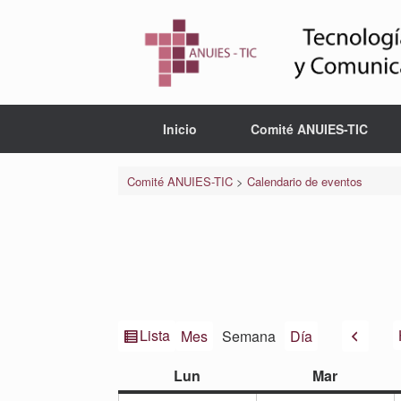
Saltar
al
contenido
Inicio
Comité ANUIES-TIC
Comité ANUIES-TIC
>
Calendario de eventos
Ver
Anteri
Lista
Mes
Semana
Día
como
lunes
martes
Lun
Mar