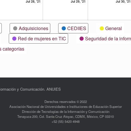
28
29
Jul 28, '21
Jul 29, '21
Jul 30, '21
lio,
julio,
julio,
21
2021
2021
Adquisiciones
CEDIIES
General
Red de mujeres en TIC
Seguridad de la infor
s categorías
Información y Comunicación. ANUIES
Derechos reservados © 2022
Asociación Nacional de Universidades e Instituciones de Educación Superior
Dirección de Tecnologías de la Información y Comunicación
Tenayuca 200, Col. Santa Cruz Atoyac, CDMX, México, CP 03310
+52 (55) 5420 4948