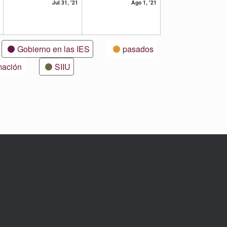
30
31
1
Jul 31, '21
Ago 1, '21
julio,
julio,
agosto,
2021
2021
2021
Gobierno en las IES
pasados
mación
SIIU