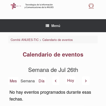
Saltar
al
contenido
Menú
Comité ANUIES-TIC
>
Calendario de eventos
Calendario de eventos
Semana de Jul 26th
Anterior
Siguiente
Hoy
Mes
Semana
Día
No hay eventos programados durante esas
fechas.