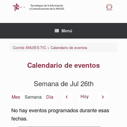
Saltar
al
contenido
Menú
Comité ANUIES-TIC
>
Calendario de eventos
Calendario de eventos
Semana de Jul 26th
Anterior
Siguiente
Hoy
Mes
Semana
Día
No hay eventos programados durante esas
fechas.