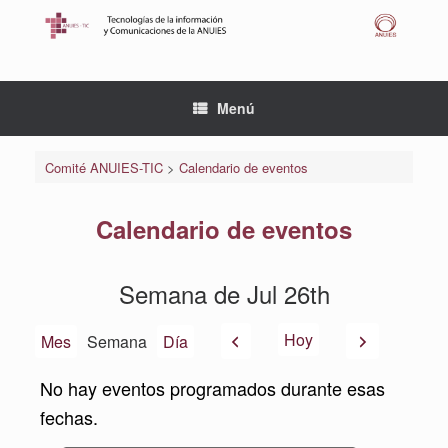
Saltar
al
contenido
Menú
Comité ANUIES-TIC
>
Calendario de eventos
Calendario de eventos
Semana de Jul 26th
Anterior
Siguiente
Hoy
Mes
Semana
Día
No hay eventos programados durante esas
fechas.