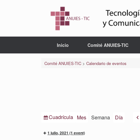
Saltar
al
contenido
Inicio
Comité ANUIES-TIC
Comité ANUIES-TIC
>
Calendario de eventos
Ver
Cuadrícula
Mes
Semana
Día
como
1 julio, 2021
(1 event)