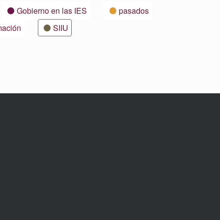
Gobierno en las IES
pasados
mación
SIIU