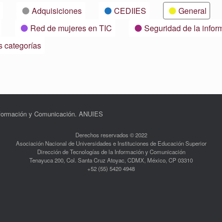
Adquisiciones
CEDIIES
General
Red de mujeres en TIC
Seguridad de la infor
s categorías
Información y Comunicación. ANUIES
Derechos reservados © 2022
Asociación Nacional de Universidades e Instituciones de Educación Superior
Dirección de Tecnologías de la Información y Comunicación
Tenayuca 200, Col. Santa Cruz Atoyac, CDMX, México, CP 03310
+52 (55) 5420 4948