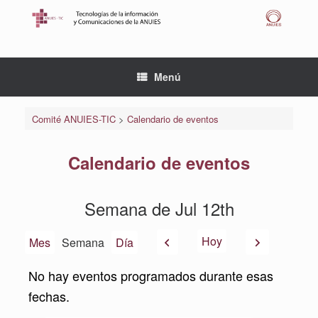
Saltar
al
contenido
Menú
Comité ANUIES-TIC
>
Calendario de eventos
Calendario de eventos
Semana de Jul 12th
Anterior
Siguiente
Hoy
Mes
Semana
Día
No hay eventos programados durante esas
fechas.