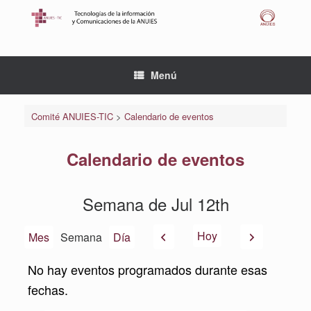
Saltar
al
contenido
Menú
Comité ANUIES-TIC
>
Calendario de eventos
Calendario de eventos
Semana de Jul 12th
Anterior
Siguiente
Hoy
Mes
Semana
Día
No hay eventos programados durante esas
fechas.