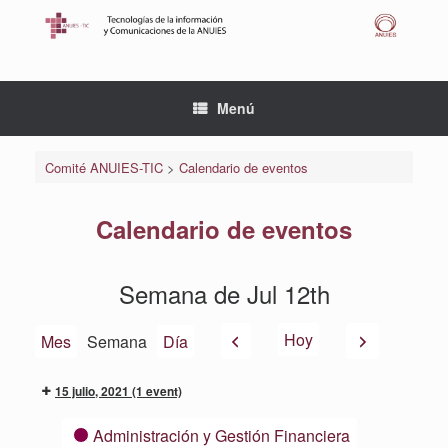
Saltar
al
contenido
Menú
Comité ANUIES-TIC
>
Calendario de eventos
Calendario de eventos
Semana de Jul 12th
Anterior
Siguiente
Hoy
Mes
Semana
Día
15 julio, 2021
(1 event)
Categorías
Administración y Gestión Financiera