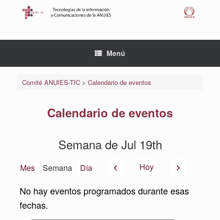
Saltar
al
contenido
Menú
Comité ANUIES-TIC
>
Calendario de eventos
Calendario de eventos
Semana de Jul 19th
Anterior
Siguiente
Hoy
Mes
Semana
Día
No hay eventos programados durante esas
fechas.