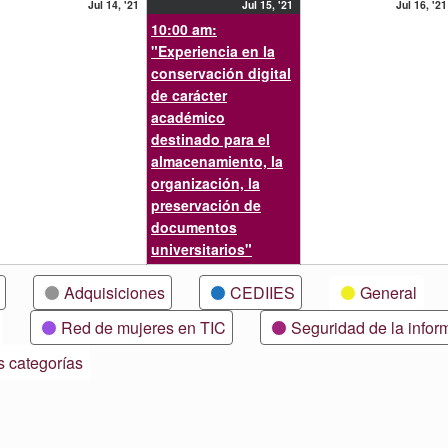
14
15
(1
Jul 14, '21
Jul 15, '21
Jul 16, '21
lio,
julio,
julio,
event)
10:00 am:
21
2021
2021
"Experiencia en la
conservación digital
de carácter
académico
destinado para el
almacenamiento, la
organización, la
preservación de
documentos
universitarios"
Adquisiciones
CEDIIES
General
Red de mujeres en TIC
Seguridad de la infor
s categorías