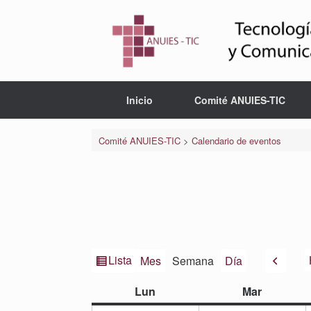
Saltar
al
contenido
Inicio
Comité ANUIES-TIC
Comité ANUIES-TIC
>
Calendario de eventos
Ver
Anteri
Lista
Mes
Semana
Día
como
lunes
martes
Lun
Mar