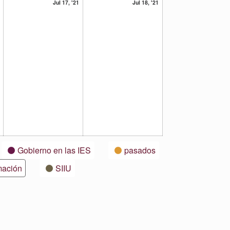
16
17
18
Jul 17, '21
Jul 18, '21
julio,
julio,
julio,
2021
2021
2021
Gobierno en las IES
pasados
mación
SIIU