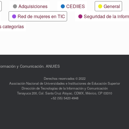
Adquisiciones
CEDIIES
General
Red de mujeres en TIC
Seguridad de la infor
s categorías
Información y Comunicación. ANUIES
Derechos reservados © 2022
Asociación Nacional de Universidades e Instituciones de Educación Superior
Dirección de Tecnologías de la Información y Comunicación
Tenayuca 200, Col. Santa Cruz Atoyac, CDMX, México, CP 03310
+52 (55) 5420 4948