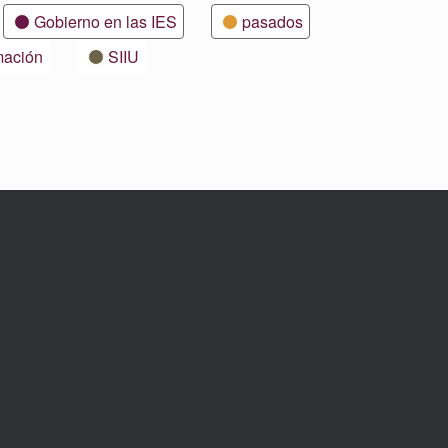
Gobierno en las IES
pasados
mación
SIIU