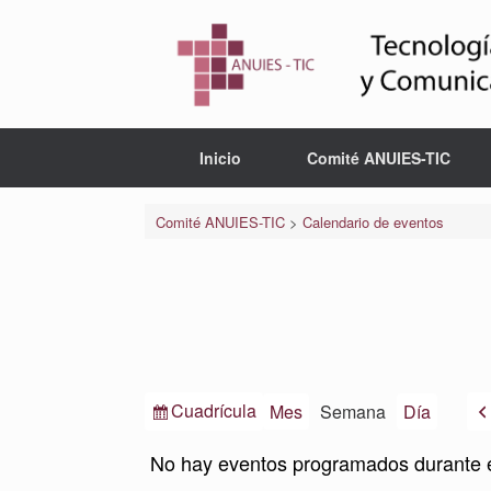
Saltar
al
contenido
Inicio
Comité ANUIES-TIC
Comité ANUIES-TIC
>
Calendario de eventos
Ver
Cuadrícula
Mes
Semana
Día
como
No hay eventos programados durante 