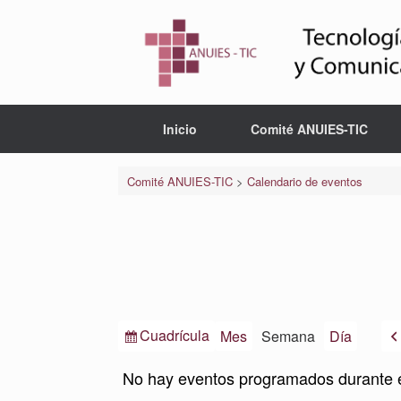
Saltar
al
contenido
Inicio
Comité ANUIES-TIC
Comité ANUIES-TIC
>
Calendario de eventos
Ver
Cuadrícula
Mes
Semana
Día
como
No hay eventos programados durante 