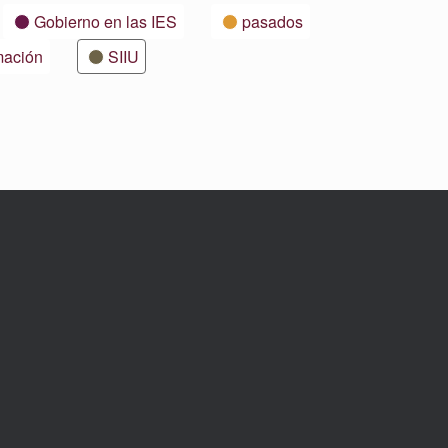
Gobierno en las IES
pasados
mación
SIIU