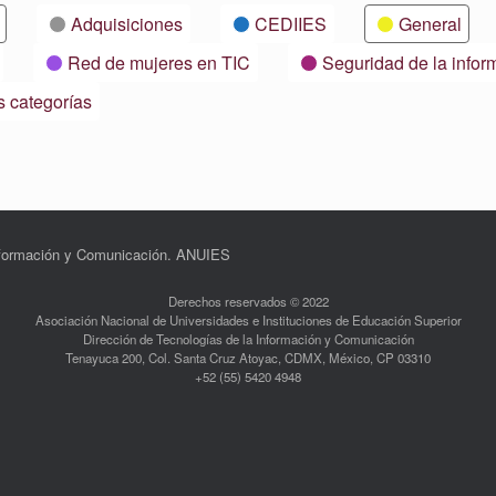
Adquisiciones
CEDIIES
General
Red de mujeres en TIC
Seguridad de la infor
s categorías
Información y Comunicación. ANUIES
Derechos reservados © 2022
Asociación Nacional de Universidades e Instituciones de Educación Superior
Dirección de Tecnologías de la Información y Comunicación
Tenayuca 200, Col. Santa Cruz Atoyac, CDMX, México, CP 03310
+52 (55) 5420 4948