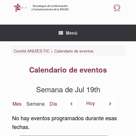
Saltar
al
contenido
Menú
Comité ANUIES-TIC
>
Calendario de eventos
Calendario de eventos
Semana de Jul 19th
Anterior
Siguiente
Hoy
Mes
Semana
Día
No hay eventos programados durante esas
fechas.