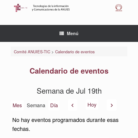
Saltar
al
contenido
Menú
Comité ANUIES-TIC
>
Calendario de eventos
Calendario de eventos
Semana de Jul 19th
Anterior
Siguiente
Hoy
Mes
Semana
Día
No hay eventos programados durante esas
fechas.