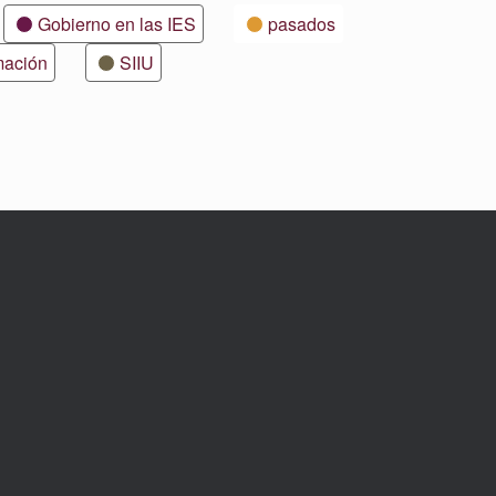
Gobierno en las IES
pasados
mación
SIIU