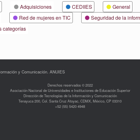
Adquisiciones
CEDIIES
General
Red de mujeres en TIC
Seguridad de la infor
s categorías
Información y Comunicación. ANUIES
Derechos reservados © 2022
Asociación Nacional de Universidades e Instituciones de Educación Superior
Dirección de Tecnologías de la Información y Comunicación
Tenayuca 200, Col. Santa Cruz Atoyac, CDMX, México, CP 03310
+52 (55) 5420 4948