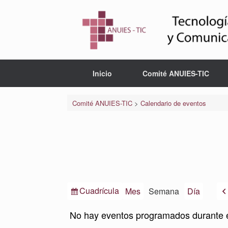
Saltar
al
contenido
Inicio
Comité ANUIES-TIC
Comité ANUIES-TIC
>
Calendario de eventos
Ver
Cuadrícula
Mes
Semana
Día
como
No hay eventos programados durante 