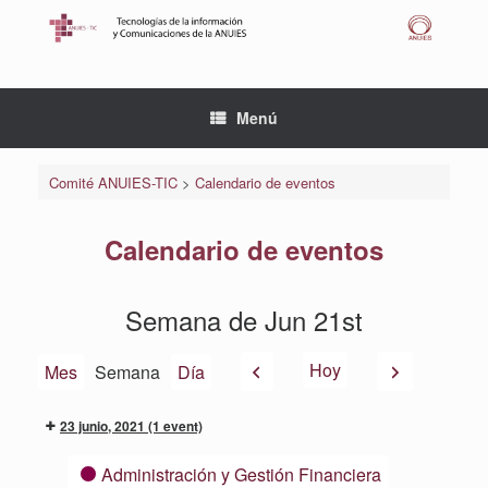
Saltar
al
contenido
Menú
Comité ANUIES-TIC
>
Calendario de eventos
Calendario de eventos
Semana de Jun 21st
Anterior
Siguiente
Hoy
Mes
Semana
Día
23 junio, 2021
(1 event)
Categorías
Administración y Gestión Financiera