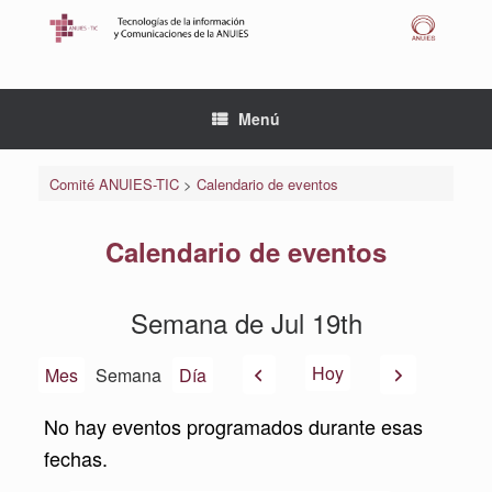
Saltar
al
contenido
Menú
Comité ANUIES-TIC
>
Calendario de eventos
Calendario de eventos
Semana de Jul 19th
Anterior
Siguiente
Hoy
Mes
Semana
Día
No hay eventos programados durante esas
fechas.