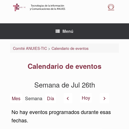
Saltar
al
contenido
Menú
Comité ANUIES-TIC
>
Calendario de eventos
Calendario de eventos
Semana de Jul 26th
Anterior
Siguiente
Hoy
Mes
Semana
Día
No hay eventos programados durante esas
fechas.