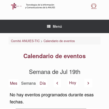
Saltar
al
contenido
Menú
Comité ANUIES-TIC
>
Calendario de eventos
Calendario de eventos
Semana de Jul 19th
Anterior
Siguiente
Hoy
Mes
Semana
Día
No hay eventos programados durante esas
fechas.