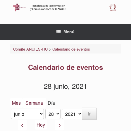
Saltar
al
contenido
Menú
Comité ANUIES-TIC
>
Calendario de eventos
Calendario de eventos
28 junio, 2021
Mes
Semana
Día
Mes
Día
Año
Anterior
Siguiente
Hoy