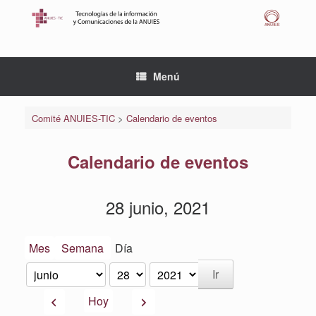
Saltar
al
contenido
Menú
Comité ANUIES-TIC
>
Calendario de eventos
Calendario de eventos
28 junio, 2021
Mes
Semana
Día
Mes
Día
Año
Anterior
Siguiente
Hoy