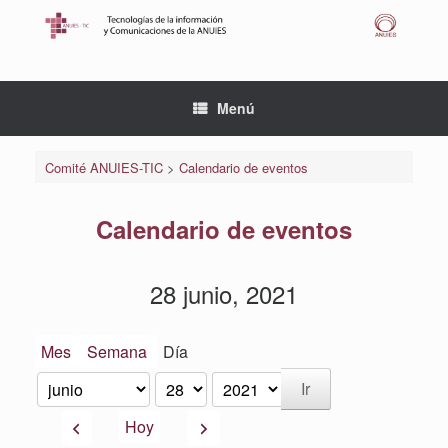
Saltar
al
contenido
Menú
Comité ANUIES-TIC
>
Calendario de eventos
Calendario de eventos
28 junio, 2021
Mes
Semana
Día
Mes
Día
Año
Anterior
Siguiente
Hoy