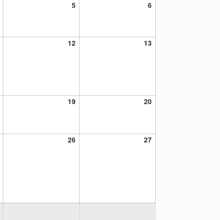
4
5
6
5
6
junio,
junio,
junio,
2021
2021
2021
11
12
13
12
13
junio,
junio,
junio,
2021
2021
2021
18
19
20
19
20
junio,
junio,
junio,
2021
2021
2021
25
26
27
26
27
junio,
junio,
junio,
2021
2021
2021