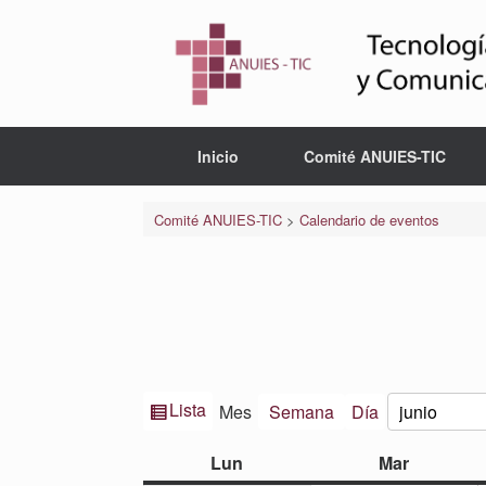
Saltar
al
contenido
Inicio
Comité ANUIES-TIC
Comité ANUIES-TIC
>
Calendario de eventos
Ver
Lista
Mes
Semana
Día
Mes
Año
como
lunes
martes
Lun
Mar