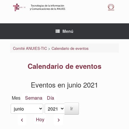
Saltar
al
contenido
Menú
Comité ANUIES-TIC
>
Calendario de eventos
Calendario de eventos
Eventos en junio 2021
Mes
Semana
Día
Mes
Año
Anterior
Siguiente
Hoy