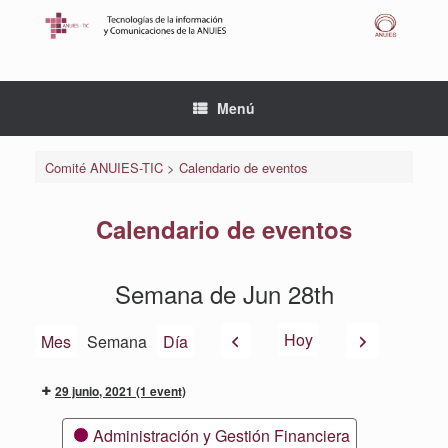
Saltar
al
contenido
Menú
Comité ANUIES-TIC
>
Calendario de eventos
Calendario de eventos
Semana de Jun 28th
Anterior
Siguiente
Hoy
Mes
Semana
Día
29 junio, 2021
(1 event)
Categorías
Administración y Gestión Financiera