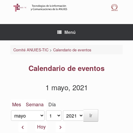
Saltar
al
contenido
Menú
Comité ANUIES-TIC
>
Calendario de eventos
Calendario de eventos
1 mayo, 2021
Mes
Semana
Día
Mes
Día
Año
Anterior
Siguiente
Hoy