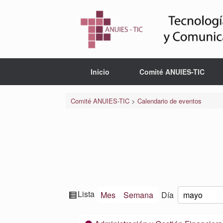
Saltar
al
contenido
Inicio
Comité ANUIES-TIC
Comité ANUIES-TIC
>
Calendario de eventos
Ver
Lista
Mes
Semana
Día
Mes
Día
Año
como
Categorías