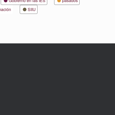
Gobierno en las IES
pasados
mación
SIIU