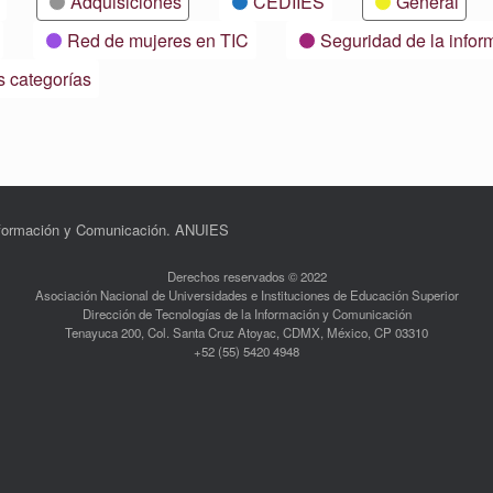
Adquisiciones
CEDIIES
General
Red de mujeres en TIC
Seguridad de la infor
s categorías
Información y Comunicación. ANUIES
Derechos reservados © 2022
Asociación Nacional de Universidades e Instituciones de Educación Superior
Dirección de Tecnologías de la Información y Comunicación
Tenayuca 200, Col. Santa Cruz Atoyac, CDMX, México, CP 03310
+52 (55) 5420 4948