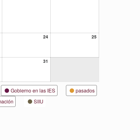
23
24
25
24
25
julio,
julio,
julio,
2021
2021
2021
30
31
31
julio,
julio,
2021
2021
Gobierno en las IES
pasados
mación
SIIU