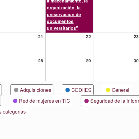
almacenamiento, la
organización, la
preservación de
documentos
universitarios"
21
22
21
22
23
lio,
julio,
julio,
21
2021
2021
28
29
28
29
30
lio,
julio,
julio,
21
2021
2021
Adquisiciones
CEDIIES
General
Red de mujeres en TIC
Seguridad de la infor
s categorías