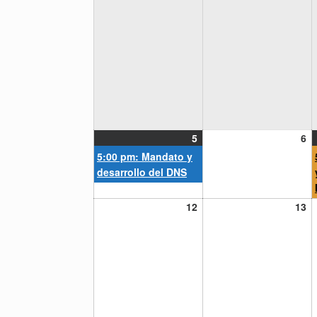
5
(1
6
5
6
julio,
event)
ju
5:00 pm: Mandato y
2021
20
desarrollo del DNS
12
13
12
13
julio,
ju
2021
20