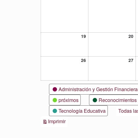
19
20
19
20
julio,
ju
2021
20
26
27
26
27
julio,
ju
2021
20
Categorías
Administración y Gestión Financiera
próximos
Reconocimientos
Tecnología Educativa
Todas la
Vistas
Imprimir