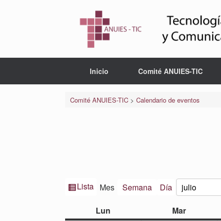
Saltar
al
contenido
Inicio
Comité ANUIES-TIC
Comité ANUIES-TIC
>
Calendario de eventos
Ver
Lista
Mes
Semana
Día
Mes
Año
como
lunes
martes
Lun
Mar