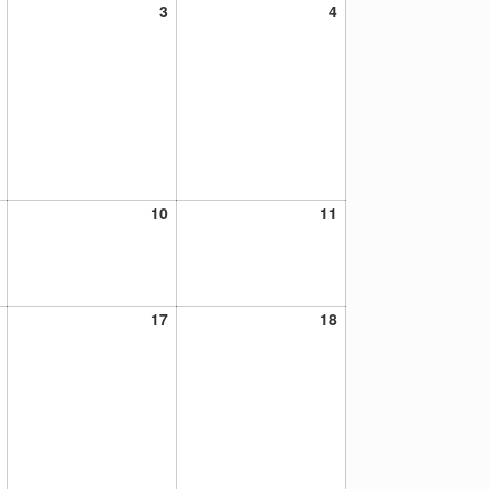
2
3
4
3
4
julio,
julio,
julio,
2021
2021
2021
9
10
11
10
11
julio,
julio,
julio,
2021
2021
2021
16
17
18
17
18
julio,
julio,
julio,
2021
2021
2021