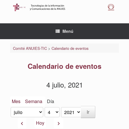
Saltar
al
contenido
Menú
Comité ANUIES-TIC
>
Calendario de eventos
Calendario de eventos
4 julio, 2021
Mes
Semana
Día
Mes
Día
Año
Anterior
Siguiente
Hoy