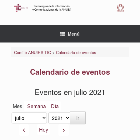
Saltar
al
contenido
Menú
Comité ANUIES-TIC
>
Calendario de eventos
Calendario de eventos
Eventos en julio 2021
Mes
Semana
Día
Mes
Año
Anterior
Siguiente
Hoy