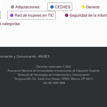
Adquisiciones
CEDIIES
General
Red de mujeres en TIC
Seguridad de la infor
s categorías
Información y Comunicación. ANUIES
Derechos reservados © 2022
Asociación Nacional de Universidades e Instituciones de Educación Superior
Dirección de Tecnologías de la Información y Comunicación
Tenayuca 200, Col. Santa Cruz Atoyac, CDMX, México, CP 03310
+52 (55) 5420 4948