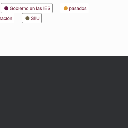
Gobierno en las IES
pasados
mación
SIIU