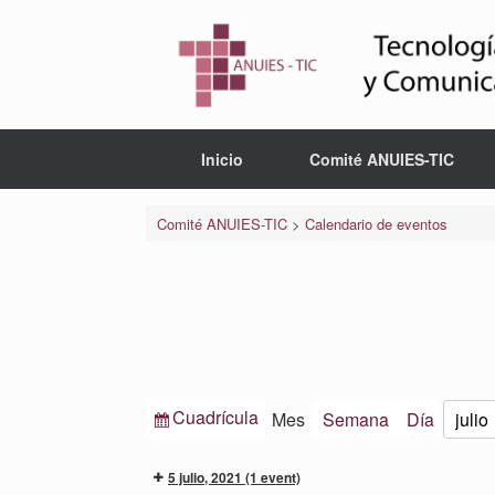
Saltar
al
contenido
Inicio
Comité ANUIES-TIC
Comité ANUIES-TIC
>
Calendario de eventos
Ver
Cuadrícula
Mes
Semana
Día
Mes
Año
como
5 julio, 2021
(1 event)