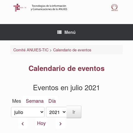
Saltar
al
contenido
Menú
Comité ANUIES-TIC
>
Calendario de eventos
Calendario de eventos
Eventos en julio 2021
Mes
Semana
Día
Mes
Año
Anterior
Siguiente
Hoy